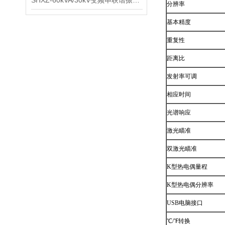
SHXZ-60kVA/30kV变频串联谐振耐压试验装置
分辨率
基本精度
重复性
距离比
发射率可调
相应时间
光谱响应
激光瞄准
双激光瞄准
K
型热电偶量程
K
型热电偶分辨率
USB
电脑接口
℃
/
℉
转换