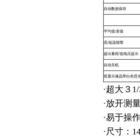
自动数据保存
平均值
/
差值
高
/
低温报警
超出量程
/
低电压提示
自动关机
双显示液晶带白色背
·
超大３
1/
·
放开测
·
易于操
·
尺寸：
1