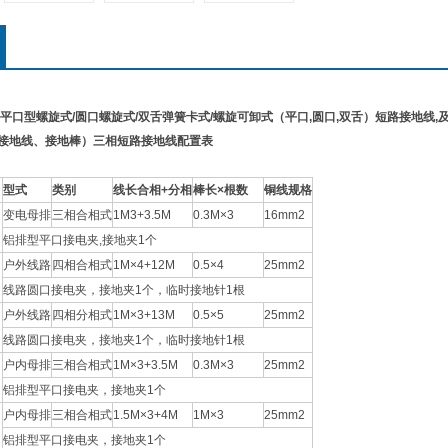
0KV平口型螺旋式/圆口螺旋式/双舌弹簧卡式/螺旋可卸式（平口,圆口,双舌）短路接地线,
（接地线、接地棒）
三相短路接地线
配置表
型式
类别
线长合相+分相
棒长×根数
铜线规格
变电母排
三相合相式
1M3+3.5M
0.3M×3
16mm2
铝排型平口接电夹,接地夹1个
户外线路
四相合相式
1M×4+12M
0.5×4
25mm2
线路圆口接电夹，接地夹1个，临时接地针1根
户外线路
四相分相式
1M×3+13M
0.5×5
25mm2
线路圆口接电夹，接地夹1个，临时接地针1根
户内母排
三相合相式
1M×3+3.5M
0.3M×3
25mm2
铝排型平口接电夹，接地夹1个
户内母排
三相合相式
1.5M×3+4M
1M×3
25mm2
铝排型平口接电夹，接地夹1个