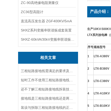
ZC-90高绝缘电阻测量仪
产品介绍：
ZC36型高阻计
直流高压发生器 ZGF400KV/5mA
生产10KV-50
SHXZ系列变频串联谐振成套装置
LTX系列放电棒
SHXZ-60kVA/30kV变频串联谐振耐压试验装置
序号
规格型号
1
LTX-A380V
相关文章
2
LTX-B380V
三相短路接地线需满足的要求及存放说明
短时工作不使用三相短路接地线是为何？
3
LTX-C380V
还不了解三相短路接地线拆装技巧？这几点必读
4
LTX-A10KV
接地线是三相短路接地线还是两相接地线
5
LTX-B10KV
装设与拆除三相短路接地线的正确顺序