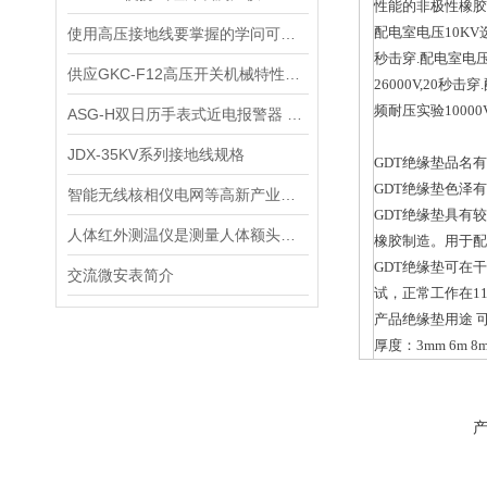
性能的非极性橡胶
配电室电压10KV选
使用高压接地线要掌握的学问可不少
秒击穿.配电室电压3
供应GKC-F12高压开关机械特性测试仪
26000V,20秒
频耐压实验10000V
ASG-H双日历手表式近电报警器 电工表
JDX-35KV系列接地线规格
GDT绝缘垫品名
GDT绝缘垫色泽
智能无线核相仪电网等高新产业成“十二五”机械工业主攻方向
GDT绝缘垫具有较
人体红外测温仪是测量人体额头的表面温度
橡胶制造。用于配
GDT绝缘垫可在干
交流微安表简介
试，正常工作在1
产品绝缘垫用途 
厚度：3mm 6m 8m