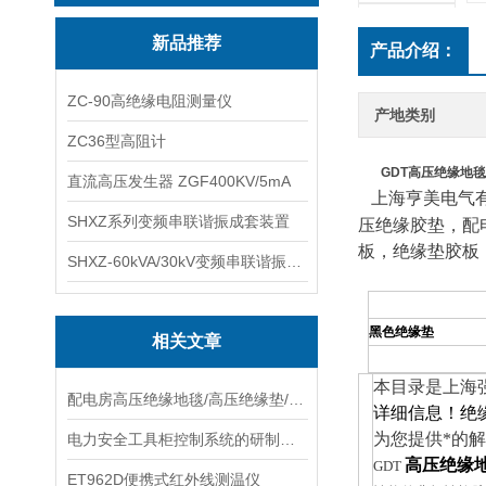
新品推荐
产品介绍：
ZC-90高绝缘电阻测量仪
产地类别
ZC36型高阻计
GDT
高压绝缘地毯
直流高压发生器 ZGF400KV/5mA
上海亨美电气
SHXZ系列变频串联谐振成套装置
压绝缘胶垫，配
板，绝缘垫胶板
SHXZ-60kVA/30kV变频串联谐振耐压试验装置
黑色绝缘垫
相关文章
本目录是上海
配电房高压绝缘地毯/高压绝缘垫/高压绝缘橡胶板
详细信息！
绝
为您提供*的
电力安全工具柜控制系统的研制与开发
高压绝缘
GDT
ET962D便携式红外线测温仪