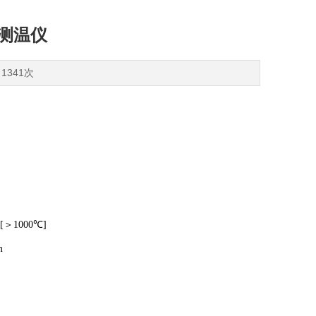
线测温仪
1341次
调
[＞1000℃]
m