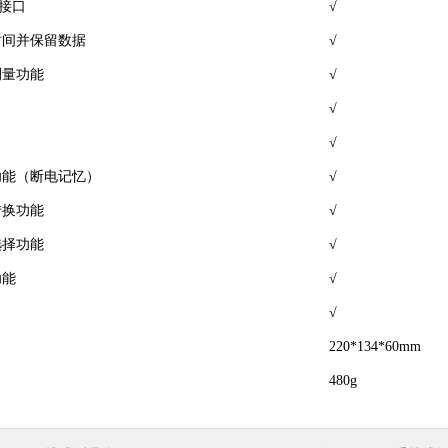
出接口
√
时间并保留数据
√
测量功能
√
√
√
功能（断电记忆）
√
转换功能
√
选择功能
√
功能
√
√
220*134*60mm
480g