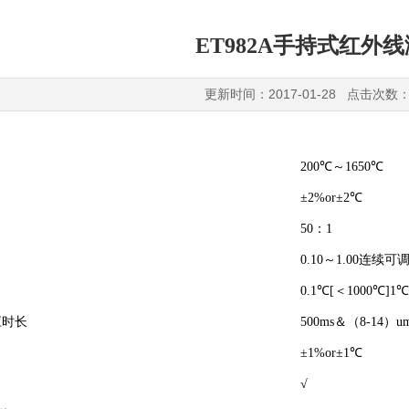
ET982A手持式红外
更新时间：2017-01-28 点击次数：
200℃～1650℃
±2%or±2℃
50：1
0.10～1.00连续可
0.1℃[＜1000℃]1℃
应时长
500ms＆（8-14）u
±1%or±1℃
√