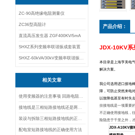
ZC-90高绝缘电阻测量仪
ZC36型高阻计
产品介绍：
直流高压发生器 ZGF400KV/5mA
SHXZ系列变频串联谐振成套装置
JDX-10KV
系
SHXZ-60kVA/30kV变频串联谐振耐压试验装置
本目录是上海亨美电
解决方案。
相关文章
我公司选用进口接地棒
障，可防止突然来电
使用变频器的注意事项 回路电阻测试仪，短路接地线,试验变压器
以致降低甚至有时失
挂接地线是一项重要
接地线是三相短路接地线还是两相接地线
不正确使用接地线，
装设与拆除三相短路接地线的正确顺序
险隐患于千里之外，
JDX-A10KV
接
配电室短路接地线的正确使用方法