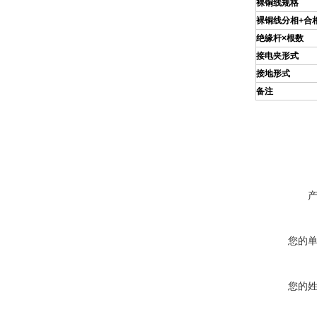
裸铜线规格
裸铜线分相+合
绝缘杆×根数
接电夹形式
接地形式
备注
您的
您的