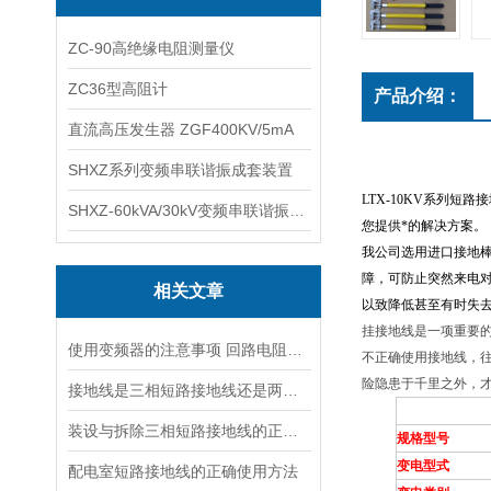
ZC-90高绝缘电阻测量仪
ZC36型高阻计
产品介绍：
直流高压发生器 ZGF400KV/5mA
SHXZ系列变频串联谐振成套装置
LTX-10KV系列短路
SHXZ-60kVA/30kV变频串联谐振耐压试验装置
您提供*的解决方案。
我公司选用进口接地
障，可防止突然来电
相关文章
以致降低甚至有时失
挂接地线是一项重要
使用变频器的注意事项 回路电阻测试仪，短路接地线,试验变压器
不正确使用接地线，
险隐患于千里之外，
接地线是三相短路接地线还是两相接地线
装设与拆除三相短路接地线的正确顺序
规格型号
变电型式
配电室短路接地线的正确使用方法