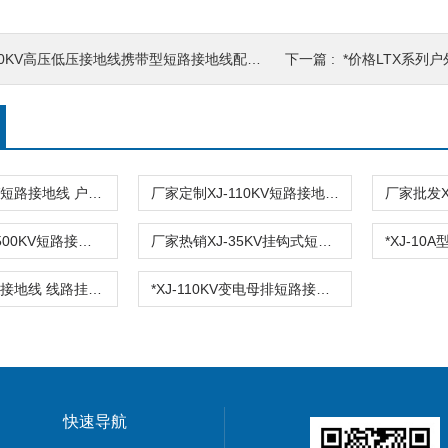
0KV高压低压接地线携带型短路接地线配电室母排接地线25平方铜线
下一篇 :
*价格LTX系列户外
供应XJ-35KV短路接地线 户外线路 三相合相式接地线
厂家定制XJ-110KV短路接地线 变电线路接地线 配电输电设长短定做
厂家批发XJ-500KV短路接地线 母排型 三相合相式 可定制长度
厂家热销XJ-35KV挂钩式短路接地线 三相合相式接地线
XJ-10KV短路接地线 线路挂钩 长度可定做 *
*XJ-110KV变电母排短路接地线 平口接电夹 长短可定做
快速导航