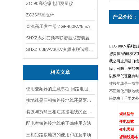
ZC-90高绝缘电阻测量仪
ZC36型高阻计
产品介绍：
直流高压发生器 ZGF400KV/5mA
SHXZ系列变频串联谐振成套装置
LTX-10KV系列
SHXZ-60kVA/30kV变频串联谐振耐压试验装置
您提供*的解决方
我公司选用进口接
障，可防止突然来
相关文章
以致降低甚至有时
挂接地线是一项重
使用变频器的注意事项 回路电阻测试仪，短路接地线,试验变压器
不正确使用接地线
险隐患于千里之外
接地线是三相短路接地线还是两相接地线
装设与拆除三相短路接地线的正确顺序
规格型号
变电型式
配电室短路接地线的正确使用方法
变电类别
三相短路接地线的使用和注意事项
裸铜线规格