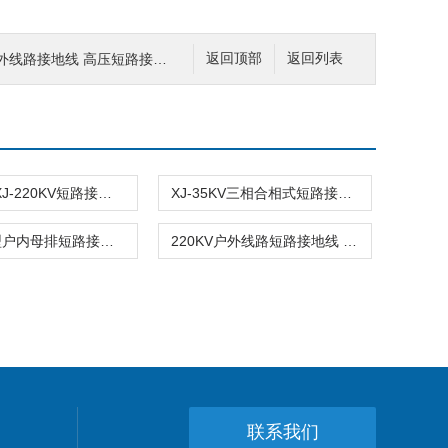
线路接地线 高压短路接地线 接地线
返回顶部
返回列表
厂家批发XJ-220KV短路接地线 线路挂钩 三相合相式接地线
XJ-35KV三相合相式短路接地线 母排型接地线 *
*XJ-10A型户内母排短路接地线 平口接电夹 长度可定做
220KV户外线路短路接地线 长度可定做 三相合相式接地线
联系我们