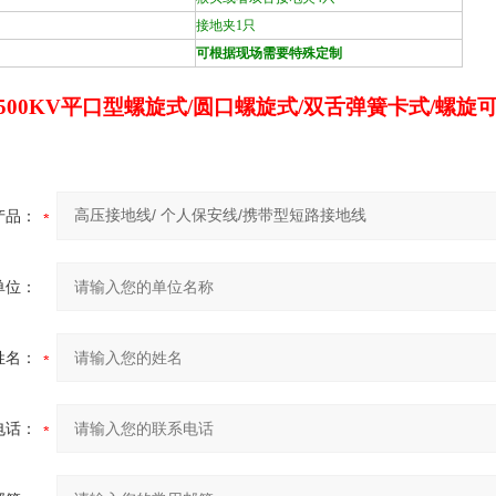
接地夹1只
可根据现场需要特殊定制
-500KV平口型螺旋式/圆口螺旋式/双舌弹簧卡式/螺旋
产品：
单位：
姓名：
电话：