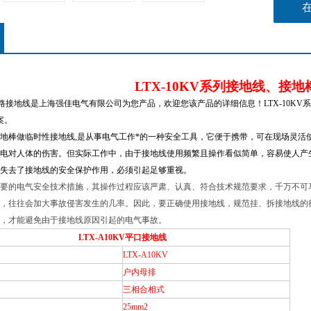
LTX-10KV
系列接地线、接地
短路接地线
是上海强佳电气有限公司为您产品，欢迎您该产品的详细信息！LTX-10K
案。
地棒做临时性接地线,是从事电气工作*的一种安全工具，它便于携带，可在现场灵活
电对人体的伤害。但实际工作中，由于接地线使用频繁且操作看似简单，容易使人产
失去了接地线的安全保护作用，必须引起足够重视。
要的电气安全技术措施，其操作过程应该严肃、认真、符合技术规范要求，千万不可
，往往会加大事故侵害发生的几率。因此，要正确使用接地线，规范挂、拆接地线的
，才能避免由于接地线原因引起的电气事故。
LTX-A10KV
平口接地线
LTX-A10KV
户内母排
三相合相式
25mm
2