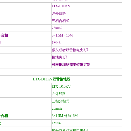
LTX-C10KV
户外线路
三相合相式
25mm
2
+合相
3
×1.5M +15M
数
1M
×3
猴头或者双舌接电夹3只
接地夹1只
可根据现场需要特殊定制
LTX-D10KV
双舌接地线
LTX-D10KV
户外线路
三相分相式
25mm
2
+合相
3
×1.5M 外加16M
数
1M
×4
猴头或者双舌接电夹4只