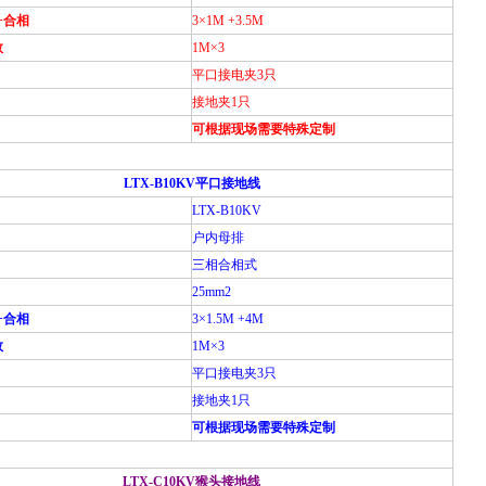
+合相
3
×1M +3.5M
数
1M
×3
平口接电夹3只
接地夹1只
可根据现场需要特殊定制
LTX-B10KV
平口接地线
LTX-B10KV
户内母排
三相合相式
25mm
2
+合相
3
×1.5M +4M
数
1M
×3
平口接电夹3只
接地夹1只
可根据现场需要特殊定制
LTX-C10KV
猴头接地线