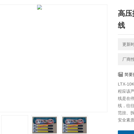
高压
线
更新时间
厂商
简要
LTX-
程应该
线是在
线，往
范挂、
安全素
起的电