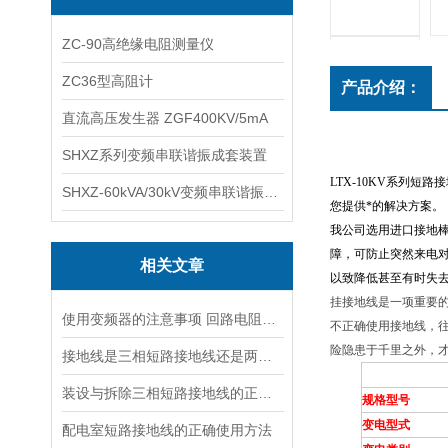
ZC-90高绝缘电阻测量仪
ZC36型高阻计
产品介绍：
直流高压发生器 ZGF400KV/5mA
SHXZ系列变频串联谐振成套装置
LTX-10KV系列短路
SHXZ-60kVA/30kV变频串联谐振耐压试验装置
您提供*的解决方案。
我公司选用进口接地
障，可防止突然来电
相关文章
以致降低甚至有时失
挂接地线是一项重要
使用变频器的注意事项 回路电阻测试仪，短路接地线,试验变压器
不正确使用接地线，
险隐患于千里之外，
接地线是三相短路接地线还是两相接地线
装设与拆除三相短路接地线的正确顺序
规格型号
变电型式
配电室短路接地线的正确使用方法