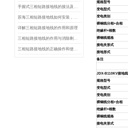
规格型号
手握式三相短路接地线的接法及注意事项
变电型式
变电类别
苏海三相短路接地线如何安装，接地线组装步骤
裸铜线分相+合相
详解三相短路接地线的作用和原理
绝缘杆×根数
裸铜线规格
三相短路接地线的作用与消除剩余电荷影响的关系
接电夹形式
三相短路接地线的正确操作和使用维护
接地形式
备注
JDX
-B110KV
接地
规格型号
变电型式
变电类别
裸铜线分相+合相
绝缘杆×根数
裸铜线规格
接电夹形式