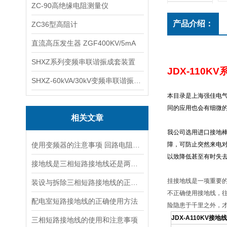
ZC-90高绝缘电阻测量仪
产品介绍：
ZC36型高阻计
直流高压发生器 ZGF400KV/5mA
SHXZ系列变频串联谐振成套装置
JDX-110KV
SHXZ-60kVA/30kV变频串联谐振耐压试验装置
本目录是上海强佳电气
同的应用也会有细微的
相关文章
我公司选用进口接地
使用变频器的注意事项 回路电阻测试仪，短路接地线,试验变压器
障，可防止突然来电
以致降低甚至有时失
接地线是三相短路接地线还是两相接地线
挂接地线是一项重要
装设与拆除三相短路接地线的正确顺序
不正确使用接地线，
配电室短路接地线的正确使用方法
险隐患于千里之外，
JDX-A110KV
接地
三相短路接地线的使用和注意事项