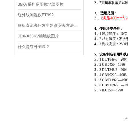
2．7变频串联谐振试
35KV系列高压接地线图片
3、
适用范围：
红外线测温仪ET992
2
3．1
满足400mm
/
解析直流高压发生器微安表方法使用方法有什么
4、使用环境条件：
4．1 环境温度：-10℃
JDX-A35KV接地线图片
4．2 相对湿度：不大于
4．3 海拔高度：250
什么是红外测温？
5、设备制造引用和执
5．1 DL/T849.6
5．2 GB 6450—
5．3 DL/T848.2—
5．4 GB/10229—1
5．5 GB/T11920
5．6 GB/T16927.
5．7 IEC358—1