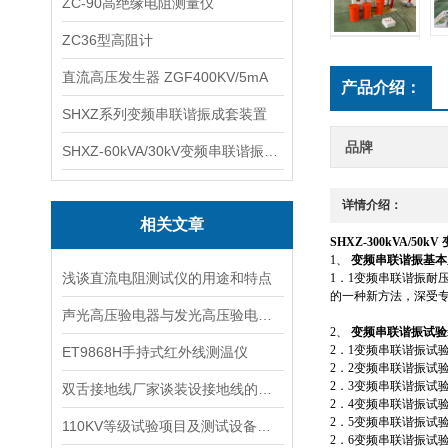
ZC-90高绝缘电阻测量仪
ZC36型高阻计
直流高压发生器 ZGF400KV/5mA
产品介绍：
SHXZ系列变频串联谐振成套装置
品牌
SHXZ-60kVA/30kV变频串联谐振耐压试验装置
详情介绍：
相关文章
SHXZ-300kVA/
1、
变频串联谐振基本
浅谈直流电阻测试仪的用途和特点
1．1变频串联谐振耐
的一种新方法，深受
声光高压验电器与发光高压验电器的区别
2、
变频串联谐振试验
2．1变频串联谐振试
ET9868H手持式红外线测温仪
2．2变频串联谐振试
2．3变频串联谐振试
双舌接地线厂家谈装设接地线的一般规定
2．4变频串联谐振试
2．5变频串联谐振试
110KV等级试验项目及测试设备如何配置
2．6变频串联谐振试