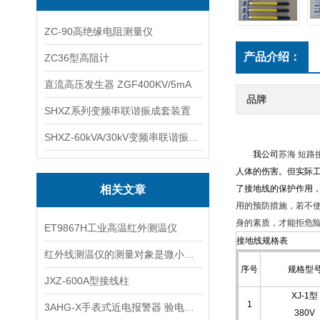
ZC-90高绝缘电阻测量仪
产品介绍：
ZC36型高阻计
直流高压发生器 ZGF400KV/5mA
品牌
SHXZ系列变频串联谐振成套装置
SHXZ-60kVA/30kV变频串联谐振耐压试验装置
我公司
苏海 短路
人体的伤害。但实际
相关文章
了接地线的保护作用
用的预防措施，若不
身的素质，才能拒危
ET9867H工业高温红外测温仪
接地线规格表
红外线测温仪的测量对象是微小目标怎么办？
序号
规格型
JXZ-600A型接线柱
XJ-1型
1
3AHG-X手表式近电报警器 验电手表
380V