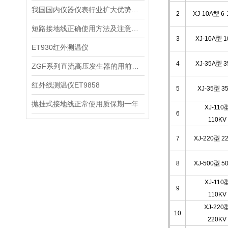
我国国内仪器仪表行业扩大优势指日可待直流高压发生器
2
XJ-10A型 6-
短路接地线正确使用方法及注意事项
3
XJ-10A型 1
ET930红外测温仪
4
XJ-35A型 3
ZGF系列直流高压发生器的用前准备
红外线测温仪ET9858
5
XJ-35型 3
抛挂式接地线正常使用质保期一年
XJ-110
6
110KV
7
XJ-220型 2
8
XJ-500型 5
XJ-110
9
110KV
XJ-220
10
220KV