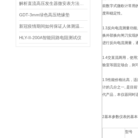
解析直流高压发生器微安表方法使用方法有什么
前数字式微欧计常用
度和稳定性。
GDT-3mm绿色高压绝缘垫
新冠疫情期间如何保证人体测温仪的准确使用
1.3反向电流测量功能
换外部换向闸刀实现
HLY-II-200A智能回路电阻测试仪
进行反向电流测量，
1.4交直流两用，使
验室等固定场合，则
1.5性能价格比高，
计的几分之一, 是目
代产品，本仪器同时
2基本参数
仪表的基本
型号