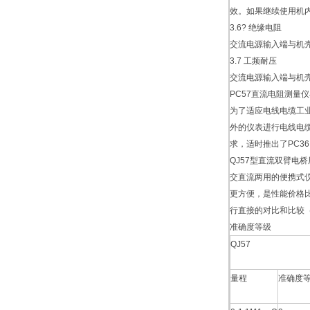
效。如果继续使用机
3.6? 绝缘电阻
交流电源输入端与机壳
3.7 工频耐压
交流电源输入端与机壳
PC57直流电阻测量仪
为了适应电线电缆工业
外的仪表进行电线电
求，适时推出了PC36
QJ57型直流双臂电
交直流两用的便携式
更方便，是性能价格比
行直接的对比和比较（
准确度等级
QJ57
量程
准确度