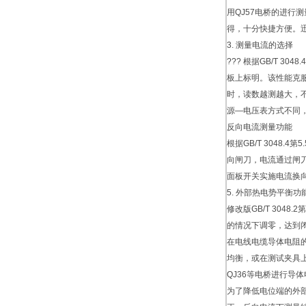
用QJ57电桥的进行
得，十分快捷方便。
3. 测量电流的选择
??? 根据GB/T 
板上标明。该性能克
时，读数越测越大，
源—电压表方式不同
反向电流测量功能
根据GB/T 3048
向闸刀，电流通过闸
面板开关实施电流换
5. 外部热电势平衡功
修改版GB/T 30
的情况下调零，达到
在电线电缆导体电阻
均衡，或在测试夹具
QJ36等电桥进行导
为了降低电位端的外