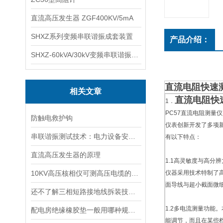
直流高压发生器 ZGF400KV/5mA
SHXZ系列变频串联谐振成套装置
产品介绍：
SHXZ-60kVA/30kV变频串联谐振耐压试验装置
直流电阻快速
相关文章
直流电阻快
1．
PC57直流电阻测量
防触电救护钩
仪表创新开发了多项
串联谐振测试技术：电力设备安全的“听诊器”
有以下特点：
直流高压发生器的原理
1.1高灵敏度与高分辨
10KV高压核相仪可测高压电缆的电气绝缘性能
仪器采用技术特制了高
面导线与超小截面微
还不了解三相短路接地线拆装技巧？这几点必读
1.2多电流测量功能
配电房绝缘橡胶垫一般用哪种规格，就是厚度
能调节，而且在某些