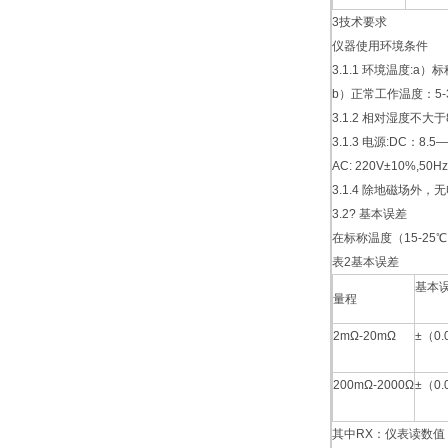
3技术要求
仪器使用环境条件
3.1.1 环境温度:a）
b）正常工作温度：5-
3.1.2 相对湿度不大于
3.1.3 电源:DC：8.5—
AC: 220V±10%,50H
3.1.4 除地磁场外
3.2? 基本误差
在标称温度（15-2
表2基本误差
基本
量程
2mΩ-20mΩ
±（0.
200mΩ-2000Ω
±（0.
其中RX：仪表读