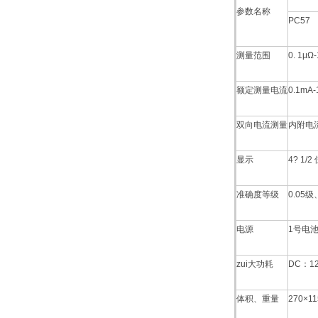
参数名称
PC57
测量范围
0. 1μΩ
额定测量电流
0.1mA-
双向电流测量
内附电
显示
4? 1
准确度等级
0.05级
电源
1号电池
zui大功耗
DC：12
体积、重量
270×1