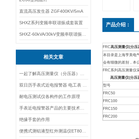
直流高压发生器 ZGF400KV/5mA
SHXZ系列变频串联谐振成套装置
产品介绍：
SHXZ-60kVA/30kV变频串联谐振耐压试验装置
FRC
高压测量仪(分压
本目录是上海亨美电气
相关文章
会有细微的差别，本
FRC系列高压测量
一起了解高压测量仪（分压器）的使用说明
高压测量仪(分压
双日历手表式近电报警器 电工表 近电报警表
型号
FRC50
耐电压测试仪各构件的工作原理
FRC100
手表近电报警器产品的主要技术指标
FRC150
FRC200
绝缘手套的作用
便携式测铝液型红外测温仪ET800LX