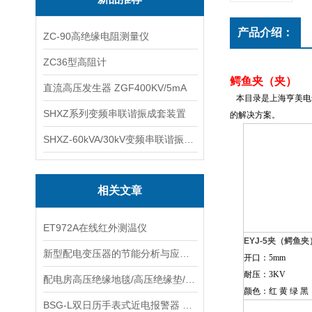
产品介绍：
ZC-90高绝缘电阻测量仪
ZC36型高阻计
鳄鱼夹（夹）
直流高压发生器 ZGF400KV/5mA
本目录是上海亨美电
SHXZ系列变频串联谐振成套装置
的解决方案。
SHXZ-60kVA/30kV变频串联谐振耐压试验装置
相关文章
ET972A在线红外测温仪
EYJ-5夹（鳄鱼夹
新型配电变压器的节能分析与应用探讨
开口：5mm
耐压：3KV
配电房高压绝缘地毯/高压绝缘垫/高压绝缘橡胶板
颜色：红 黄 绿 黑
BSG-L双日历手表式近电报警器 电工手表