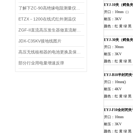
EYJ-10
夹（鳄鱼
了解下ZC-90高绝缘电阻测量仪的基本结构吧
开口：10mm（）
ETZX－1200在线式红外测温仪
耐压：3KV
颜色：红 黄 绿 黑
ZGF-II直流高压发生器做直流耐压及泄漏试验方法
EYJ-30
夹（鳄鱼
JDX-C35KV接地线图片
开口：30mm
高压无线核相器的电池更换及保养说明
耐压：3KV
颜色：红 黄 绿 黑
部分行业用电量增速反弹
EYJ-B10
半封闭夹
开口：10mm()
耐压：4KV
颜色：红 黄 绿 黑
EYJ-F10
全封闭夹
开口：10mm
耐压：3KV
颜色：红 黄 绿 黑