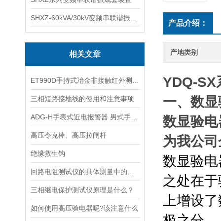
SHXZ-60kVA/30kV变频串联谐振耐压试验装置
产品介绍：
产地类别
相关文章
YDQ-
ET990D手持式冶金非接触红外测温仪
一、数显
三相短路接地线的使用和注意事项
ADG-H手表式近电报警器 男式手表验电器
数显验电
高压令克棒、高压拉闸杆
为我公司
绝缘救生钩
数显验电
回路电阻测试仪的具体测量中的参数，以及使用注意事项？
之处在于
三相继电保护测试仪原理是什么？
上增设了
如何使用高压验电器呢?该注意什么
极之分。