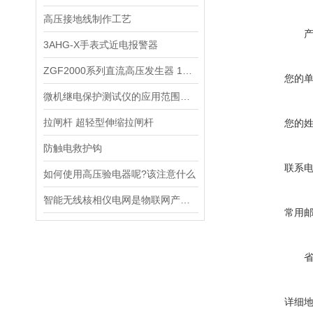
高压接地线制作工艺
3AHG-X手表式近电报警器
ZGF2000系列直流高压发生器 120KV/3mA
您的
微机继电保护测试仪的应用范围有哪些？
拉闸杆 超轻型伸缩拉闸杆
您的
防触电救护钩
联系
如何使用高压验电器呢?该注意什么
智能无线核相仪电网是物联网产业重点发展的领域之一
常用
详细