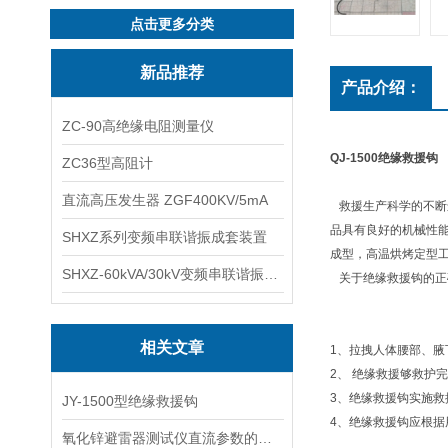
点击更多分类
新品推荐
产品介绍：
ZC-90高绝缘电阻测量仪
QJ-1500绝缘救援钩
ZC36型高阻计
直流高压发生器 ZGF400KV/5mA
救援生产科学的不断
品具有良好的机械性
SHXZ系列变频串联谐振成套装置
成型，高温烘烤定型工
SHXZ-60kVA/30kV变频串联谐振耐压试验装置
关于绝缘救援钩的
相关文章
1、拉拽人体腰部、
2、 绝缘救援够救
3、绝缘救援钩实施
JY-1500型绝缘救援钩
4、绝缘救援钩应根
氧化锌避雷器测试仪直流参数的使用方法