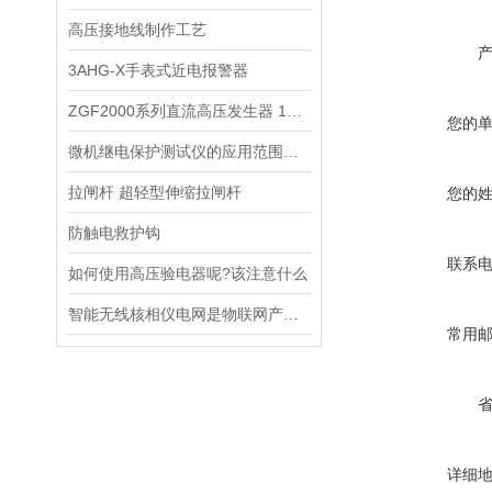
高压接地线制作工艺
3AHG-X手表式近电报警器
ZGF2000系列直流高压发生器 120KV/3mA
您的
微机继电保护测试仪的应用范围有哪些？
拉闸杆 超轻型伸缩拉闸杆
您的
防触电救护钩
联系
如何使用高压验电器呢?该注意什么
智能无线核相仪电网是物联网产业重点发展的领域之一
常用
详细