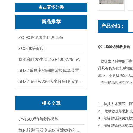
点击更多分类
新品推荐
产品介绍：
ZC-90高绝缘电阻测量仪
QJ-1500绝缘救援钩
ZC36型高阻计
直流高压发生器 ZGF400KV/5mA
救援生产科学的不断
品具有良好的机械性
SHXZ系列变频串联谐振成套装置
成型，高温烘烤定型工
SHXZ-60kVA/30kV变频串联谐振耐压试验装置
关于绝缘救援钩的
相关文章
1、拉拽人体腰部、
2、 绝缘救援够救
3、绝缘救援钩实施
JY-1500型绝缘救援钩
4、绝缘救援钩应根
氧化锌避雷器测试仪直流参数的使用方法