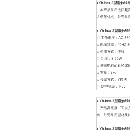
●
Yh-hcx-2型滑
本产品采用进口超高
方便等优点。外壳采用
●
Yh-hcx-2型滑
◇ 工作电压：AC-380
◇ 电源频率：40HZ-8
◇ 使用方式：连续
◇ 功率：8-20W
◇ 进线电料函孔径G3/
◇ 重量：3kg
◇ 接线方式：Y接法
◇ 防护等级：IP56
●
Yh-hcx-3型滑
产品高亮度LED发
点。外壳采用型材及静
●
Yh-hcx-3型滑