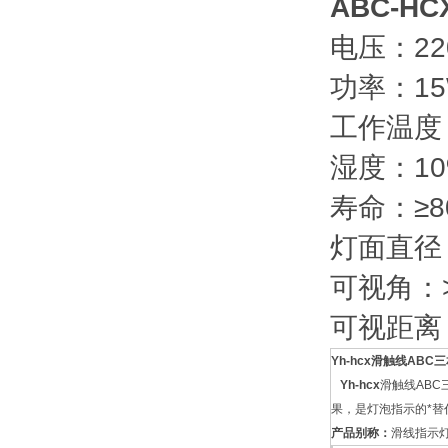
ABC-H
电压：220V
功率：15
工作温度：
湿度：10
寿命：≥8
灯面直径：
可视角：>
可视距离：
Yh-hcx滑触线AB
Yh-hcx
滑触线AB
果，是灯泡指示的*替
产品别称：
滑线指示灯