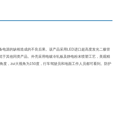
备电源的缺相造成的不良后果。该产品采用LED进口超高度发光二极管
，优于其他同类产品。外壳采用电镀冷轧板及静电粉末喷塑工艺，美观精
度，zui大视角为150度，行车驾驶员和地面工作人员都可看到。防护