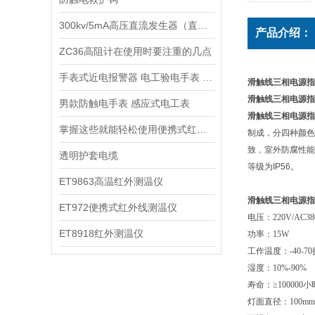
300kv/5mA高压直流发生器（直流耐压机 直流高压发生器）
产品介绍：
ZC36高阻计在使用时要注重的几点
手表式近电报警器 电工验电手表 手表式验电器
滑触线三相电源指
滑触线三相电源指
男款防触电手表 感应式电工表
滑触线三相电源指
掌握这些就能轻松使用便携式红外线测温仪
制成，分四种颜色
致，室外防腐性能
透明护套电缆
等级为IP56。
ET9863高温红外测温仪
滑触线三相电源指
ET972便携式红外线测温仪
电压：220V/AC380V
ET8918红外测温仪
功率：15W
工作温度：-40-7
湿度：10%-90%
寿命：≥100000小
灯面直径：100mm