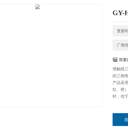
GY
更新时间
厂商
简要
滑触线
的三相
产品采用
红、橙）
时，优