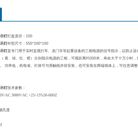
示灯
灯盘直径：100
示灯
外型尺寸：550*200*100
示灯
是专门用于实时监视行车、龙门吊等起重设备的三相电源的信号指示，以防止设
（ 黄、绿、红、橙）分别指示电源的三相，可视距离约300米，寿命大于十万小时
。 功率低，耗电省。灯体可与滑触线并排安装，也可安装在两端墙体上，可任意调整角
示灯
技术参数：
/AC 3000V/AC +25/-15%50-60HZ
0摄氏度
时