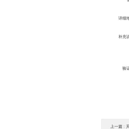
详细
补充
验
上一篇 :
天