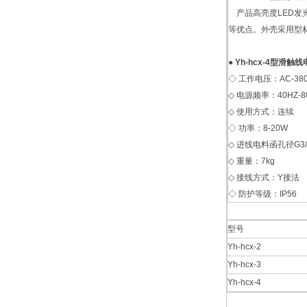
产品高亮度LED发
等优点。外壳采用型材
●
Yh-hcx-4型滑
◇ 工作电压：AC-380
◇ 电源频率：40HZ-8
◇ 使用方式：连续
◇ 功率：8-20W
◇ 进线电料函孔径G3/
◇ 重量：7kg
◇ 接线方式：Y接法
◇ 防护等级：IP56
型号
Yh-hcx-2
Yh-hcx-3
Yh-hcx-4