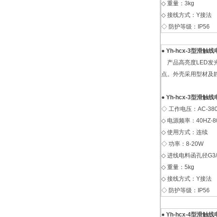
◇ 重量：3kg
◇ 接线方式：Y接法
◇ 防护等级：IP56
●
Yh-hcx-3型滑
产品高亮度LED发
点。外壳采用型材及静
●
Yh-hcx-3型滑
◇ 工作电压：AC-380
◇ 电源频率：40HZ-8
◇ 使用方式：连续
◇ 功率：8-20W
◇ 进线电料函孔径G3/
◇ 重量：5kg
◇ 接线方式：Y接法
◇ 防护等级：IP56
●
Yh-hcx-4型滑