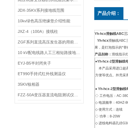
JDX-35KV系列接地线范围
产品介绍：
10kv绿色高压绝缘垫介绍性能
JXZ-4（100A）接线柱
Yh-hcx滑触线AB
Yh-hcx
滑触线AB
ZGF系列直流高压发生器的用前准备
果，是灯泡指示的*替
10 kV配电线路人工三相短路接地试验总结
产品别称：
滑线指示灯
●
Yh-hcx-2型滑
EYJ-B5半封闭夹子
本产品采用进口超高
ET990手持式红外线测温仪
方便等优点。外壳采用
35KV核相器
●
Yh-hcx-2型滑
FZZ-50A变压器直流电阻测试仪功能特点
◇ 工作电压：AC-380
◇ 电源频率：40HZ-8
◇ 使用方式：连续
◇ 功率：8-20W
◇ 进线电料函孔径G3/