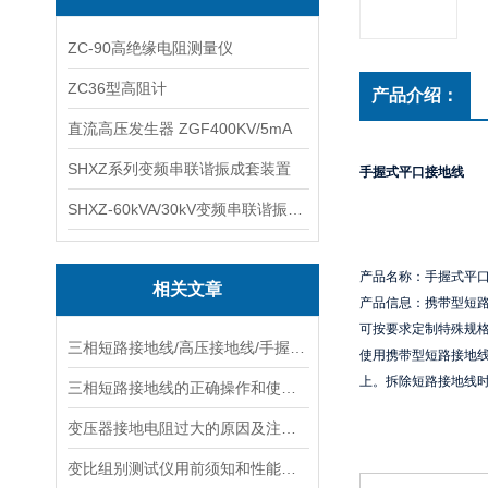
ZC-90高绝缘电阻测量仪
ZC36型高阻计
产品介绍：
直流高压发生器 ZGF400KV/5mA
SHXZ系列变频串联谐振成套装置
手握式平口接地线
SHXZ-60kVA/30kV变频串联谐振耐压试验装置
产品名称：手握式平
相关文章
产品信息：携带型短
可按要求定制特殊规
三相短路接地线/高压接地线/手握式接地线
使用携带型短路接地
上。拆除短路接地线
三相短路接地线的正确操作和使用维护
变压器接地电阻过大的原因及注意事项
变比组别测试仪用前须知和性能特点