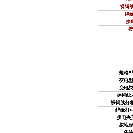
裸铜
绝
接
规格
变电
变电
裸铜线
裸铜线分
绝缘杆
接电夹
接地
备