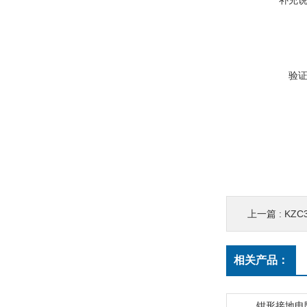
补充
验
上一篇 :
KZ
相关产品：
钳形接地电