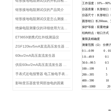
钳形接地电阻测试仪的开机自检包括哪些项目？
工作湿度：10%—90%
仪器质量：长形钳口 1
钳形接地电阻测试仪的产品简介
仪器尺寸：长形钳口 长2
钳形接地电阻测试仪是怎么测接地的？
圆形钳口 长260mm、
保护等级：双重绝缘
绝缘电阻测量仪的详细使用方法以及注意事项
结构特点：钳口方式
ET9859便携式红外线测温仪
量限及精确度
测量范围（Ω） 分辨
ZGF120kv/5mA直流高压发生器 高压直流泄漏试验设备
0.1—0.99 0．
60kv/2mA高压直流发生器
1.0—49.9 0.
50.0—99.5 0
供应60kv/2mA高压直流发生器 高频直流耐压试验设备
100—199 1
手表式近电报警器 电工验电手表报警器
200—395 5
400—590 10
影响变压器套管局部放电的因素
600—1000 2