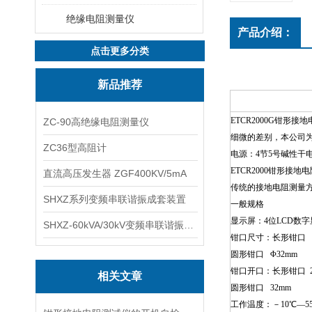
绝缘电阻测量仪
产品介绍：
点击更多分类
新品推荐
ETCR2000G钳形接
ZC-90高绝缘电阻测量仪
细微的差别，本公司为
ZC36型高阻计
电源：4节5号碱性干
ETCR2000钳形
直流高压发生器 ZGF400KV/5mA
传统的接地电阻测量方
SHXZ系列变频串联谐振成套装置
一般规格
显示屏：4位LCD数字显
SHXZ-60kVA/30kV变频串联谐振耐压试验装置
钳口尺寸：长形钳口 32
圆形钳口 Φ32mm
钳口开口：长形钳口 2
相关文章
圆形钳口 32mm
工作温度：－10℃—5