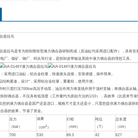
偶合器拉马
液力偶合器拉马是专为拆卸限矩型液力偶合器研制而成（其油缸均采用进口配件），具有
于电厂、煤矿、钢厂、码头等行业，是拆卸皮带输送系统中液力偶合器的理想工具。
点：采用进口油缸，铝合金柱塞，快速接头连接，安装便捷，操作简单。
品结构紧凑，设计*，采用铝合金柱塞，重量轻，使用方便。
作时只需打压700bar高压手动泵，油压作用力将直线作用于顶杆至轴，将偶合器从轴
品拆卸偶合器，不仅具有低强度（工作量约为原始方法的1/10），高效率（比原来节省
无论您的液力偶合器是国产还是进口，规格尺寸是大还是小，只需您提供液力偶合器拆
偶合器的效果，节省了资金。
油量
压力
行程
吨位
总长度
3
（bar）
（mm）
（T）
（cm）
（cm
）
700
530
89.3
42
627