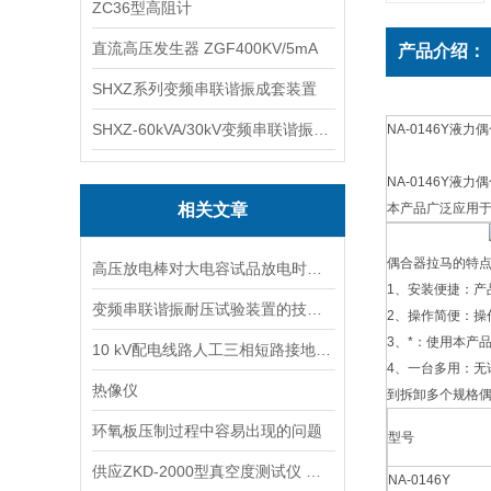
ZC36型高阻计
直流高压发生器 ZGF400KV/5mA
产品介绍：
SHXZ系列变频串联谐振成套装置
SHXZ-60kVA/30kV变频串联谐振耐压试验装置
NA-0146Y液力
NA-0146Y
相关文章
本产品广泛应用
偶合器拉马的特
高压放电棒对大电容试品放电时的要点
1、安装便捷：产
变频串联谐振耐压试验装置的技术特点是什么?
2、操作简便：操
3、*：使用本产
10 kV配电线路人工三相短路接地试验总结
4、一台多用：
热像仪
到拆卸多个规格
环氧板压制过程中容易出现的问题
型号
供应ZKD-2000型真空度测试仪 高压开关真空度检测
NA-0146Y