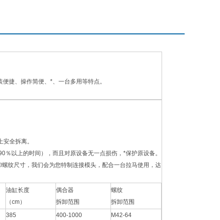
安装便捷、操作简便、*、一台多用等特点。
上安全拆离。
90％以上的时间），而且对原设备无一点损伤，*保护原设备。
卸螺纹尺寸，我们会为您特制连接模头，配合一台拉马使用，达
油缸长度
偶合器
螺纹
（cm）
拆卸范围
拆卸范围
385
400-1000
M42-64