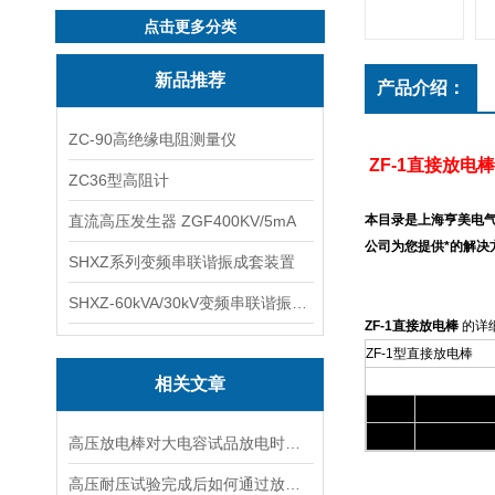
点击更多分类
新品推荐
产品介绍：
ZC-90高绝缘电阻测量仪
ZF-1
直接放电棒
ZC36型高阻计
直流高压发生器 ZGF400KV/5mA
本目录是上海亨美电气
公司为您提供*的解决
SHXZ系列变频串联谐振成套装置
SHXZ-60kVA/30kV变频串联谐振耐压试验装置
ZF-1
直接放电棒
的详
ZF-1
型直接放电棒
相关文章
1
直接放电棒
2
直接放电棒
高压放电棒对大电容试品放电时的要点
高压耐压试验完成后如何通过放电棒放电？