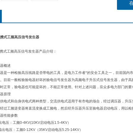
KV便携式工频高压信号发生器
0KV便携式工频高压信号发生器产品介绍：
器概述
是一种检验高压线路是否带电的工具，是电力工作者*的安全工具之一，目前国内市
。目前一般检验验电器好坏的验电信号发生器为高频电子升压式信号发生器，由于高
时正常，验电器也可能是坏的，不能正常使用。针对上述问题，应众多电力部门的要
器原理
电式和自身供电式两种类型，交流供电式适用于有市电的场合，经过调压器，升压变
经过工频逆变器将直流变换成工频电，然后经升压器升压至验电器启动电压，用以检
器性能参数
电压：工频0-4KV(10KV启动电压1.5-4KV）
输出电压：工频0-12KV（35KV启动电压5.25-14KV）