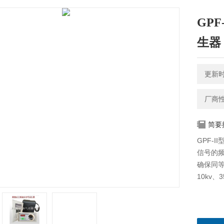
GP
生器
更新时间
厂商
简要
GPF-
信号的
确保同等频
10kv、3