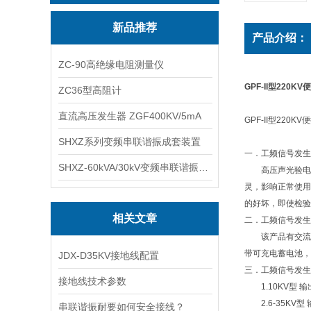
新品推荐
产品介绍：
ZC-90高绝缘电阻测量仪
GPF-II型220
ZC36型高阻计
直流高压发生器 ZGF400KV/5mA
GPF-II型22
SHXZ系列变频串联谐振成套装置
一．工频信号发生
SHXZ-60kVA/30kV变频串联谐振耐压试验装置
高压声光验电器
灵，影响正常使用
的好坏，即使检验
相关文章
二．工频信号发生
该产品有交流供
带可充电蓄电池，
JDX-D35KV接地线配置
三．工频信号发生
接地线技术参数
1.10KV型 输出
2.6-35KV型 
串联谐振耐要如何安全接线？