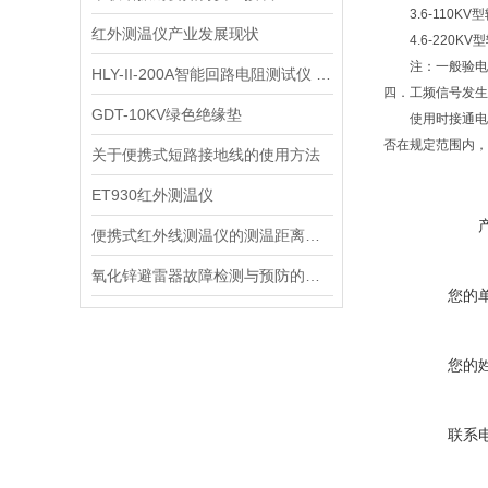
3.6-110KV型
红外测温仪产业发展现状
4.6-220KV型
注：一般验电器启
HLY-II-200A智能回路电阻测试仪 接触电阻测试仪
四．工频信号发生
GDT-10KV绿色绝缘垫
使用时接通电源
否在规定范围内，
关于便携式短路接地线的使用方法
ET930红外测温仪
便携式红外线测温仪的测温距离影响因素说明
氧化锌避雷器故障检测与预防的重要性
您的
您的
联系