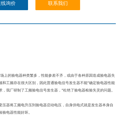
在线询价
联系我们
场上的验电器种类繁多，性能参差不齐，或由于各种原因造成验电器失
频和工频存在很大区别，因此普通验电信号发生器不能*确定验电器性能
求，我厂研制了工频验电信号发生器，*杜绝了验电器检验失灵的问题。
压器将工频电升压到验电器启动电压，自身供电式就是发生器本身自
验验电器性能好坏。