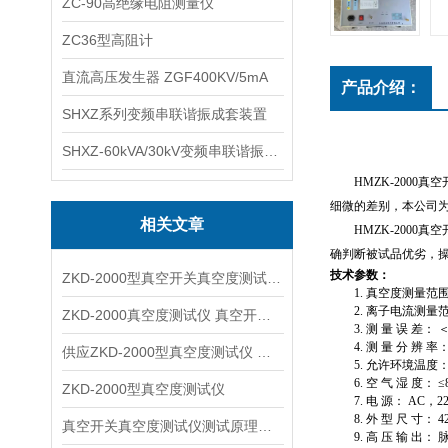
ZC-90高绝缘电阻测量仪
ZC36型高阻计
直流高压发生器 ZGF400KV/5mA
产品介绍：
SHXZ系列变频串联谐振成套装置
SHXZ-60kVA/30kV变频串联谐振耐压试验装置
HMZK-2000
细微的差别，本公司为
相关文章
HMZK-2000
确判断被试品优劣，
技术参数：
ZKD-2000型真空开关真空度测试仪 真空度检测仪
1.
真空度测量范
2.
离子电流测量
ZKD-2000真空度测试仪 真空开关特性检测仪
3.
测 量 误 差： 
4.
测 量 分 辨 率
供应ZKD-2000型真空度测试仪 高压开关真空度检测
5.
允许环境温度
6.
空 气 湿 度： ≤
ZKD-2000型真空度测试仪
7.
电 源：
AC
，
2
8.
外 型 尺 寸：
4
真空开关真空度测试仪测试原理及性能指标
9.
高 压 输 出： 