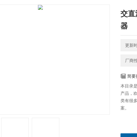
交直
器
更新时间
厂商
简要
本目录是
产品，欢
类有很
案。