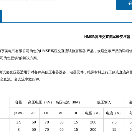
HMSB
高压交直流试验变压器
海亨美电气有限公司为您的HMSB高压交直流试验变压器 产品，欢迎您该产品的详细信
司为您提供*的解决方案。
流试验变压器适用于对各种高低压电器设备，电器元件，绝缘材料进行工频或直流高
交直流、交支流串激四种。
容量
高压电压（KV）
高压电流（mA）
低压输入
（KVA）
AC
DC
AC
DC
电压（V）
电流（A）
高
1.5
50
70
30
15
200
7.5
5
3
50
70
60
15
200
15
5