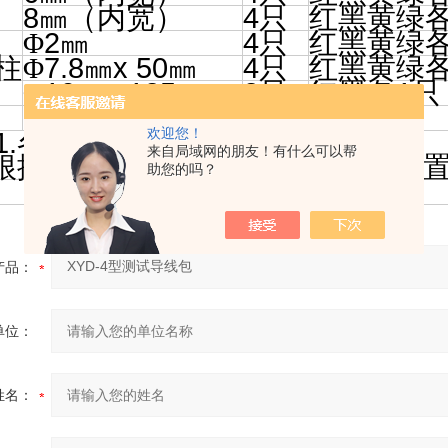
8
4
㎜
（内宽）
只
红黑黄绿
2
4
Φ
㎜
只
红黑黄绿
7.8
x 50
4
柱
Φ
㎜
㎜
只
红黑黄绿
10
x 125
2
1
Φ
㎜
㎜
只
红黑各
只
290 x 190 x 65
1
1
㎜
只
黑色
只
欢迎您！
1.
各类测试线长度由购买方确定。
来自局域网的朋友！有什么可以帮
根据使用场合，调整电力导线包配
助您的吗？
产品：
单位：
姓名：