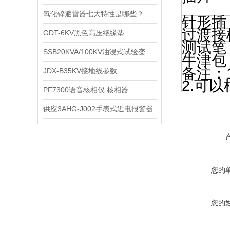
氧化锌避雷器七大特性是哪些？
针形插
过渡接
GDT-6KV黑色高压绝缘垫
测试笔
SSB20KVA/100KV油浸式试验变压器
牛津包
备注：
JDX-B35KV接地线参数
2.
可以
PF7300语音核相仪 核相器
供应3AHG-J002手表式近电报警器
您的
您的