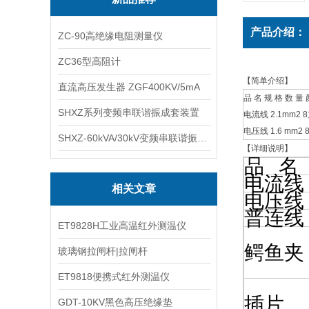
产品介绍：
ZC-90高绝缘电阻测量仪
ZC36型高阻计
【简单介绍】
直流高压发生器 ZGF400KV/5mA
品 名 规 格 数 量 
SHXZ系列变频串联谐振成套装置
电流线 2.1mm2
电压线 1.6 mm2
SHXZ-60kVA/30kV变频串联谐振耐压试验装置
【详细说明】
品 名
电流线
相关文章
电压线
普连线
ET9828H工业高温红外测温仪
鳄鱼夹
玻璃钢拉闸杆|拉闸杆
ET9818便携式红外测温仪
插片
GDT-10KV黑色高压绝缘垫