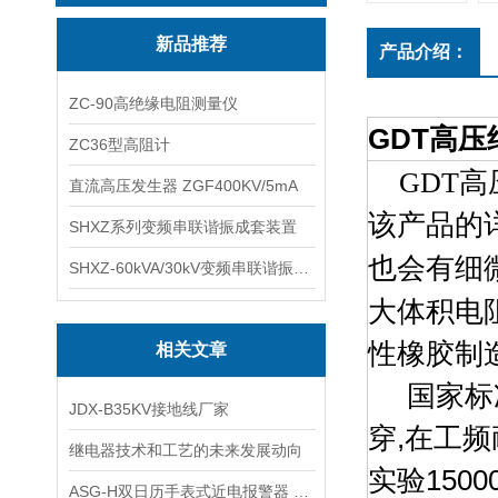
新品推荐
产品介绍：
ZC-90高绝缘电阻测量仪
GDT高压
ZC36型高阻计
GDT高
直流高压发生器 ZGF400KV/5mA
该产品的
SHXZ系列变频串联谐振成套装置
也会有细
SHXZ-60kVA/30kV变频串联谐振耐压试验装置
大体积电
性橡胶制
相关文章
国家标
JDX-B35KV接地线厂家
穿,在工频耐
继电器技术和工艺的未来发展动向
实验150
ASG-H双日历手表式近电报警器 电工表