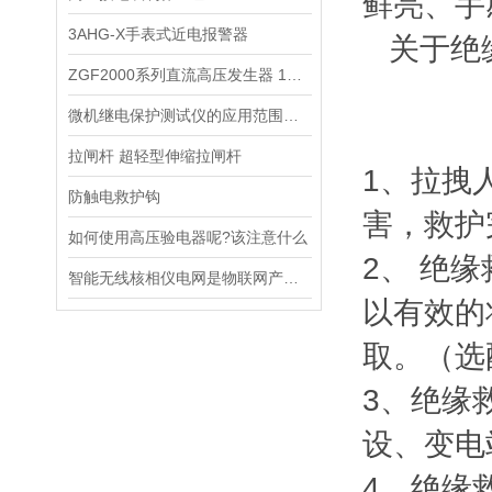
鲜亮、手
3AHG-X手表式近电报警器
关于绝
ZGF2000系列直流高压发生器 120KV/3mA
微机继电保护测试仪的应用范围有哪些？
拉闸杆 超轻型伸缩拉闸杆
1、拉拽
防触电救护钩
害，救
如何使用高压验电器呢?该注意什么
2、 绝
智能无线核相仪电网是物联网产业重点发展的领域之一
以有效的
取。（
3、绝缘
设、变
4、绝缘