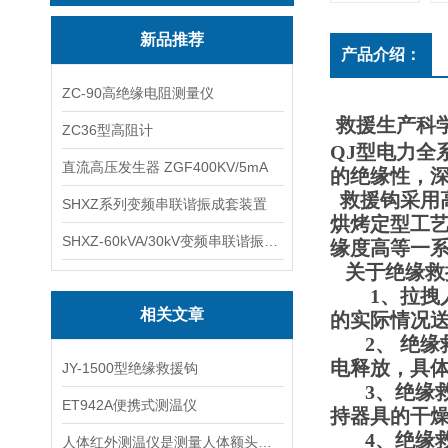
新品推荐
产品介绍：
ZC-90高绝缘电阻测量仪
救援
生产科
ZC36型高阻计
QJ
型电力全
直流高压发生器 ZGF400KV/5mA
的绝缘性，
救援钩采用
SHXZ系列变频串联谐振成套装置
烘烤定型工艺
SHXZ-60kVA/30kV变频串联谐振耐压试验装置
缘度高等一
关于绝缘救
1、拉拽人
相关文章
的实际情况
2、 绝缘
电释放，具
JY-1500型绝缘救援钩
3、绝缘救
ET942A便携式测温仪
持器具的干
4、绝缘救
人体红外测温仪是测量人体额头的表面温度