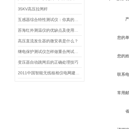
35KV高压拉闸杆
互感器综合特性测试仪：你真的了解它的“脾气”吗？
苏海红外测温仪的优缺点及使用注意事项
您的
高压直流发生器的微安表是什么？
继电保护测试仪怎样做重合闸试验？
您的
变压器自动跳闸后的正确处理技巧
2011中国智能无线核相仪电网建设及分布式能源论坛会3.30号在北京开始
联系
常用