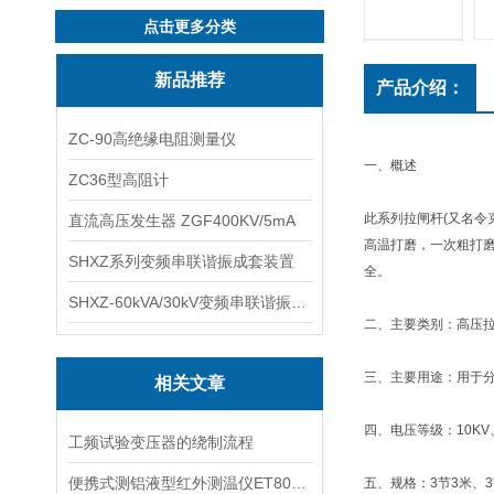
点击更多分类
新品推荐
产品介绍：
ZC-90高绝缘电阻测量仪
一、概述
ZC36型高阻计
此系列拉闸杆(又名令
直流高压发生器 ZGF400KV/5mA
高温打磨，一次粗打
SHXZ系列变频串联谐振成套装置
全。
SHXZ-60kVA/30kV变频串联谐振耐压试验装置
二、主要类别：高压
三、主要用途：用于分
相关文章
四、电压等级：10KV、3
工频试验变压器的绕制流程
便携式测铝液型红外测温仪ET800LX
五、规格：3节3米、3