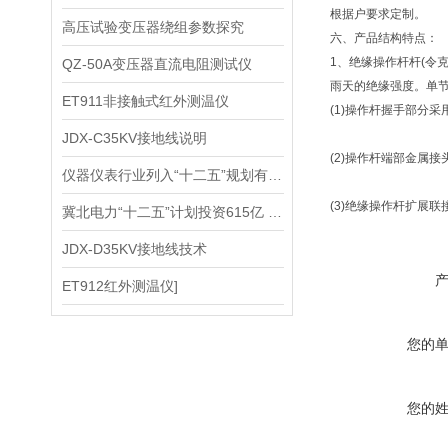
根据户要求定制。
高压试验变压器绕组参数探究
六、产品结构特点：
1、绝缘操作杆杆(令
QZ-50A变压器直流电阻测试仪
雨天的绝缘强度。单
ET911非接触式红外测温仪
(1)操作杆握手部分
JDX-C35KV接地线说明
(2)操作杆端部金属
仪器仪表行业列入“十二五”规划有着重要的意义
(3)绝缘操作杆扩展
冀北电力“十二五”计划投资615亿 加强无线核相仪电网建设
JDX-D35KV接地线技术
ET912红外测温仪]
您的
您的