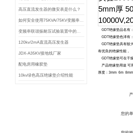
5mm厚 
高压直流发生器的微安表是什么？
10000V,
如何安全使用75KVA/75KV变频串联谐振试验装置
GDT
绝缘垫
品名有
变频串联谐振耐压试验装置中的使用要点
GDT
绝缘垫色泽有
120kv/2mA直流高压发生器
GDT
绝缘垫具有较
有优良的绝缘性能，
JDX-A35KV接地线厂家
GDT
绝缘垫可在干
配电房用橡胶垫
产品
绝缘垫
用途
可
厚度：3mm 6m 8mm
10kv绿色高压绝缘垫介绍性能
您的
您的