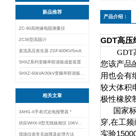
新品推荐
产品介绍：
ZC-90高绝缘电阻测量仪
GDT高压
ZC36型高阻计
GD
直流高压发生器 ZGF400KV/5mA
SHXZ系列变频串联谐振成套装置
您该产品
SHXZ-60kVA/30kV变频串联谐振耐压试验装置
用也会有
较大体积
相关文章
极性橡胶
国家标
3AHG-X手表式近电报警器 *
穿,在工频耐
供应WHX-II型无线核相仪 10KV高压无线核相器
实验150
现场仪表常见故障及处理方法