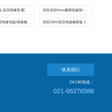
绝缘橡胶板,高压绝缘垫,配电室铺地橡胶板
供应供应6mm橡胶绝缘垫/橡胶板/绝缘板/绝缘垫/高压绝缘垫
配电房高压绝缘地毯/绝缘橡胶板/低压绝缘橡胶垫3mm4mm5mm6mm8mm
供应35KV高压绝缘橡胶板 25KV高压绝缘垫
联系我们
24小时热线：
021-66276586