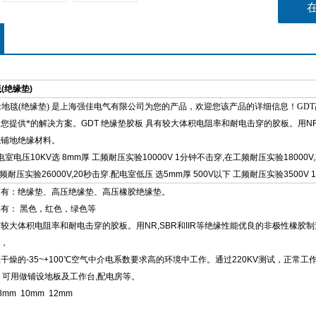
(绝缘垫)
缘地毯(绝缘垫)
是
上海强佳电气有限公司为您的
产品，欢迎您该产品的详细信息！
GD
您提供*的解决方案。
GDT 绝缘垫胶板 具有较大体积电阻率和耐电击穿的胶板。用N
或铺地绝缘材料。
电压10KV选 8mm厚 工频耐压实验10000V 1分钟不击穿,在工频耐压实验18000V,2
耐压实验26000V,20秒击穿.配电室低压 选5mm厚 500V以下 工频耐压实验3500V 
名有：绝缘垫、高压绝缘垫、高压橡胶绝缘垫。
泽有：
黑色，红色，绿色等
有较大体积电阻率和耐电击穿的胶板。用
NR,SBR
和
IIR
等绝缘性能优良的非极性橡胶制
，
在干燥的
-35~+
100
℃
空气中介电系数要求高的环境中工作。通过
220KV
测试，正常工
可用做铺设地板及工作台
,
配电房等。
mm 10mm 12mm