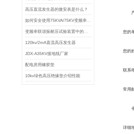
高压直流发生器的微安表是什么？
如何安全使用75KVA/75KV变频串联谐振试验装置
变频串联谐振耐压试验装置中的使用要点
您的
120kv/2mA直流高压发生器
您的
JDX-A35KV接地线厂家
配电房用橡胶垫
联系
10kv绿色高压绝缘垫介绍性能
常用
详细