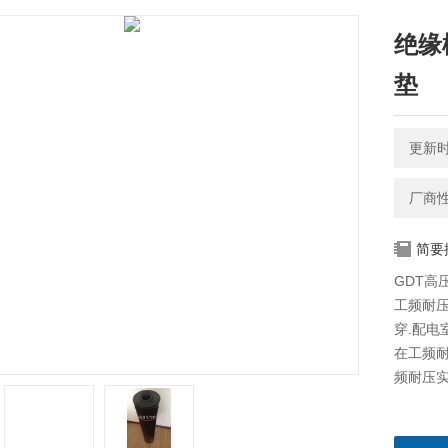
绝缘
垫
更新时间
厂商
简要
GDT高
工频耐压
穿.配电室
在工频耐压
频耐压实验