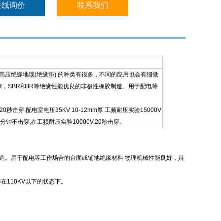
在线询价
联系我们
T高压绝缘地毯(绝缘垫)
的种类有很多，不同的应用也会有细微
R，SBR和IIR等绝缘性能优良的非极性橡胶制造。用于配电等
0秒击穿.配电室电压35KV 10-12mm厚 工频耐压实验15000V
1分钟不击穿,在工频耐压实验10000V,20秒击穿.
造。用于配电等工作场合的台面或铺地绝缘材料
物理机械性能良好，具
作在
110KV
以下的状态下。