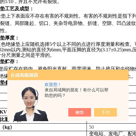
的
1/10
，并且不允许有裂痕。
垫
工艺及成型：
缘垫
上下表面应不存在有害的不规则性。有害的不规则性是指下
裂缝、局部隆起、切口、夹杂导电异物、折缝、空隙、凹凸波纹
性。
垫
厚度：
红色绝缘垫上应随机选择
5
个以上不同的点进行厚度测量和检查。
.02mm
以内
,
测钻的直径为
6mm
,
平面压脚的直径为
(3.17±0.25)mm,
千分尺测量之间是平滑的。
垫
贮存：
垫应贮存在箱内，避免阳光直射，雨雪浸淋，防止挤压和尖锐物
绝缘垫与油、酸、碱或其他有害物质接触，并距离热源
1m
以上。
垫参数：
欢迎您！
绝缘垫
来自局域网的朋友！有什么可以帮
助您的吗？
）
8
红
KV
）
16
比重（
kg
）
16
（
kg
）
50
变电站、发电厂、配