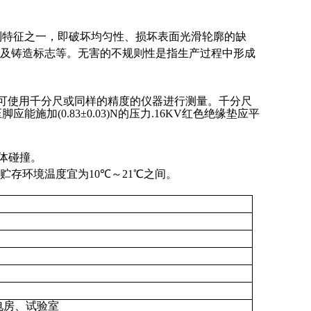
列特征之一，即破坏均匀性、损坏表面光滑轮廓的缺
及铸造标志等。无害的不规则性是指生产过程中形成
可使用千分尺或同样的精度的仪器进行测量。千分尺
压脚应能施加
(0.83±0.03)N
的压力
.16KV
红色绝缘垫应平
体碰撞。
贮存环境温度宜为
10
℃
～
21
℃
之间。
电房、试验室