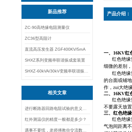
新品推荐
产品介绍：
ZC-90高绝缘电阻测量仪
ZC36型高阻计
直流高压发生器 ZGF400KV/5mA
一、
16KV
红
红色绝缘
SHXZ系列变频串联谐振成套装置
细微的差别，
SHXZ-60kVA/30kV变频串联谐振耐压试验装置
红色绝缘
的台面或铺地
作，zui大绝
相关文章
二、
16KV
红
红色绝缘
不要露天放置
进行断路器回路电阻试验的意义与操作步骤及注意事项
三、红色绝缘
红色绝缘
红外测温仪的精度一般都是多少？
气泡间距离不
遇事不要慌，老师傅教你交流数字微安表电压如何调试