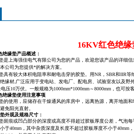
16KV
红色绝缘
色绝缘垫产品概述：
垫是上海强佳电气有限公司为您的产品，欢迎您该产品的详细信
本公司为您提供*的解决方案。
垫具有较大体积电阻率和耐电击穿的胶垫。用
NR
，
SBR
和
IIR
等
绝缘材
,
广泛应用于变电站、发电厂、配电房、试验室友以及野
缘电压
10
万伏。一般规格为
1000mm*1000mm
～
8000mm
，也可按
色绝缘垫使用注意事项
垫
的使用，应储存在干燥通风的库房中，远离热源，离开地面和
避免阳光直射。
垫外观及规格尺寸：
垫
斑痕或凹凸部分的深度或高度不得超过胶板厚度公差，气泡每
小于
40mm
，其中杂质深度及长度不超过胶板厚度不小于
40mm
，