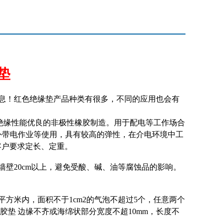
垫
息！红色绝缘垫产品种类有很多，不同的应用也会有
绝缘性能优良的非极性橡胶制造。用于配电等工作场合
外带电作业等使用，具有较高的弹性，在介电环境中工
客户要求定长、定重。
墙壁
20cm
以上，避免受酸、碱、油等腐蚀品的影响。
平方米内，面积不于
1cm2
的气泡不超过
5
个，任意两个
胶垫 边缘不齐或海绵状部分宽度不超
10mm
，长度不