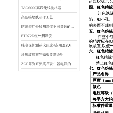
超过胶板总长
四、
红色绝缘
TAG6000高压无线核相器
红色绝
高压接地线制作工艺
陷，如小孔、
的表面不规则
防爆型红外线测温仪不同参数的功能及使用
五、
红色绝缘
ET972D红外测温仪
在整个
的精度应在
0
继电保护测试仪的这4点用途及6条功能你知道几个？满满干货！
展放置
,
以使
六、
红色绝缘
环氧玻璃布导磁板要求说明
红色绝缘
禁止红色
ZGF系列直流高压发生器电源的几项要求
七、红色绝缘
产品名称
厚度（
mm
颜色
电压等级（
每平方大约
标准件重量