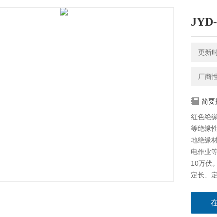
JYD
更新时间
厂商
简要
红色绝缘
等绝缘
地绝缘
电作业
10万伏
定长、