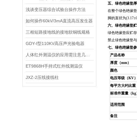
五、
绿色绝缘垫
厚
浅谈变压器综合试验台操作方法
在整个绿色绝缘垫
脚的直径为(3.17
如何操作60kV/3mA直流高压发生器
六、
绿色绝缘垫
贮
三相短路接地线的接地软铜线规格
绿色绝缘垫应贮存
禁止绿色绝缘垫与
GDY-I型110KV高压声光验电器
七、绿色绝缘垫参
人体红外测温仪的应用需注意几点事项
产品名称
厚度（mm）
ET9868H手持式红外线测温仪
颜色
JXZ-2压线接线柱
电压等级（KV
每平方大约比重
标准件重量（kg
适用范围
备注