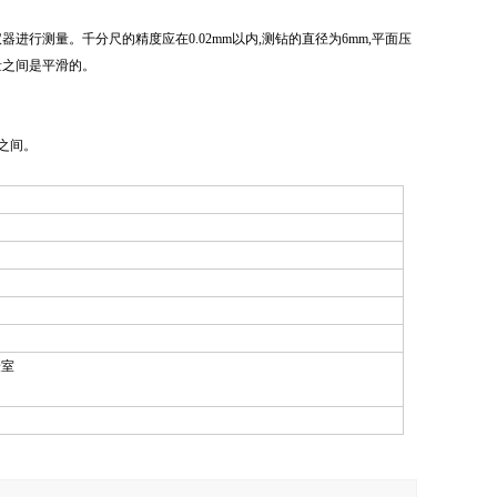
行测量。千分尺的精度应在0.02mm以内,测钻的直径为6mm,平面压
尺测量之间是平滑的。
之间。
验室