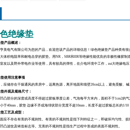
色绝缘垫
缘垫产品概述：
亨美电气有限公司为您的产品，欢迎您该产品的详细信息！绿色绝缘垫产品种类有很
大体积电阻率和耐电击穿的胶垫。用NR，SBR和IIR等绝缘性能优良的非极性橡胶
友以及野外带电作业等使用，具有较高的弹性，在介电环境中工作，zui大绝缘电压10万伏
缘垫使用注意事项
，应储存在干燥通风的库房中，远离热源，离开地面和墙壁20cm以上，避免受酸、
缘垫外观及规格尺寸：
凹凸部分的深度或高度不得超过胶板厚度公差，气泡每平方米内，面积不于1cm2的气
小于40mm，胶垫 边缘不齐或海绵状部分宽度不超10mm，长度不超过胶板总长的1/1
缘垫
工艺及成型：
面应不存在有害的不规则性。有害的不规则性是指下列特征之一，即破坏均匀性、损
凹凸波纹及铸造标志等。无害的不规则性是指生产过程中形成的表面不规则性。