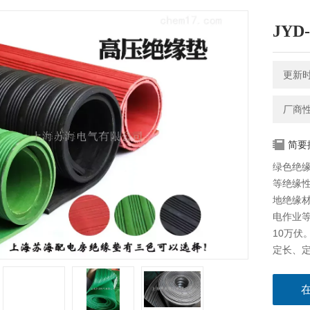
JY
更新时间
厂商
简要
绿色绝缘
等绝缘
地绝缘
电作业
10万伏
定长、