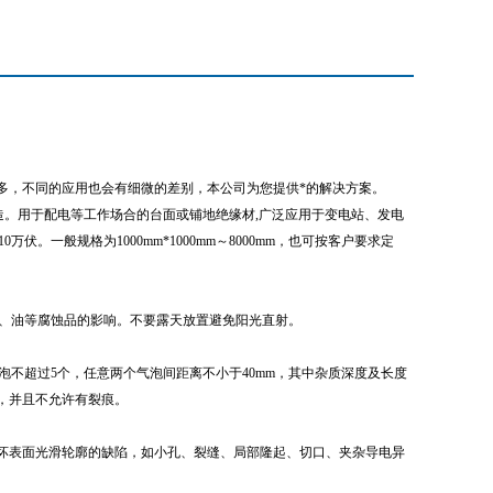
多，不同的应用也会有细微的差别，本公司为您提供*的解决方案。
制造。用于配电等工作场合的台面或铺地绝缘材
,
广泛应用于变电站、发电
。一般规格为1000mm*1000mm
～
8000mm
，也可按客户要求定
碱、油等腐蚀品的影响。不要露天放置避免阳光直射。
泡不超过5个，任意两个气泡间距离不小于40mm，其中杂质深度及长度
0，并且不允许有裂痕。
坏表面光滑轮廓的缺陷，如小孔、裂缝、局部隆起、切口、夹杂导电异