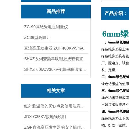
新品推荐
产品介绍：
ZC-90高绝缘电阻测量仪
6mm
绿
ZC36型高阻计
一、6mm绿色绝
直流高压发生器 ZGF400KV/5mA
绿色绝缘垫是上海
绿色绝缘垫具有较
SHXZ系列变频串联谐振成套装置
厂、配电房、试验室
SHXZ-60kVA/30kV变频串联谐振耐压试验装置
长、定重。
二、6mm绿色绝
绿色绝缘垫
的使用
相关文章
三、6mm绿色绝
绿色绝缘垫
斑痕或
不超过胶板厚度不
红外测温仪的优缺点及使用注意事项
四、
6mm
绿色绝
JDX-C35KV接地线说明
绿色绝缘垫
上下表
物、折缝、空隙、
ZGF直流高压发生器的安全操作与维护技巧说明