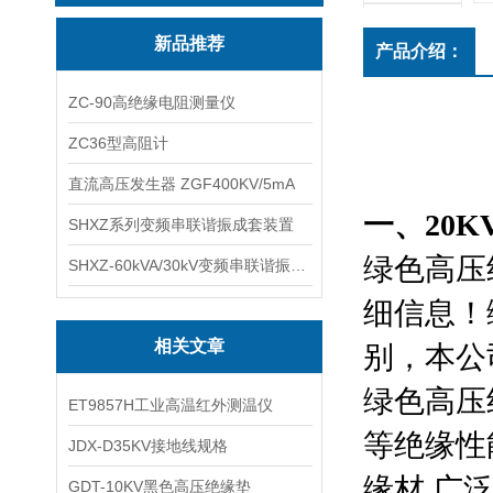
新品推荐
产品介绍：
ZC-90高绝缘电阻测量仪
ZC36型高阻计
直流高压发生器 ZGF400KV/5mA
一、20
SHXZ系列变频串联谐振成套装置
绿色高压
SHXZ-60kVA/30kV变频串联谐振耐压试验装置
细信息！
相关文章
别，本公
绿色高压
ET9857H工业高温红外测温仪
等绝缘性
JDX-D35KV接地线规格
缘材
,
广
GDT-10KV黑色高压绝缘垫