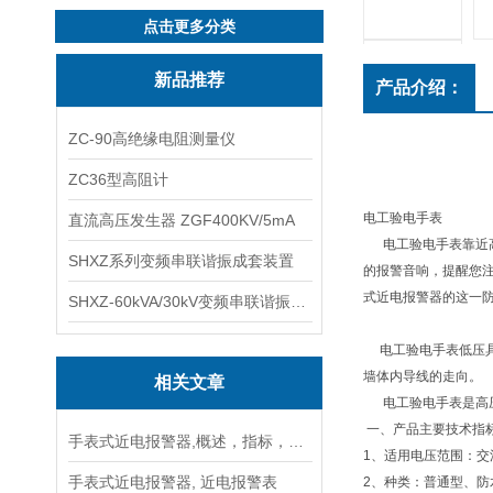
点击更多分类
新品推荐
产品介绍：
ZC-90高绝缘电阻测量仪
ZC36型高阻计
电工验电手表
直流高压发生器 ZGF400KV/5mA
电工验电手表靠近高
SHXZ系列变频串联谐振成套装置
的报警音响，提醒您注
式近电报警器的这一防
SHXZ-60kVA/30kV变频串联谐振耐压试验装置
电工验电手表低压具
墙体内导线的走向。
相关文章
电工验电手表是高压
一、产品主要技术指
手表式近电报警器,概述，指标，特点，注意事项
1、适用电压范围：交流1
手表式近电报警器, 近电报警表
2、种类：普通型、防