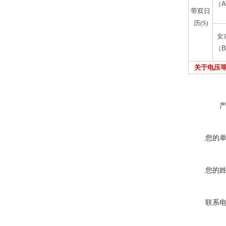
（
A
带双日
历(S)
女
（
B
关于电压
您的
您的
联系