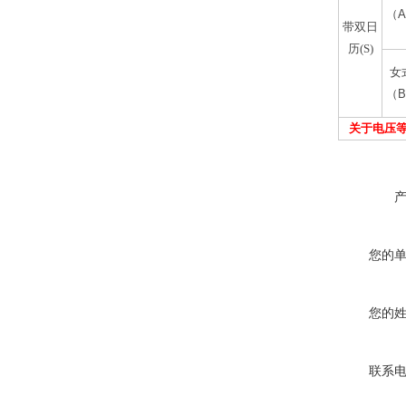
（
A
带双日
历(S)
女
（
B
关于电压
您的
您的
联系