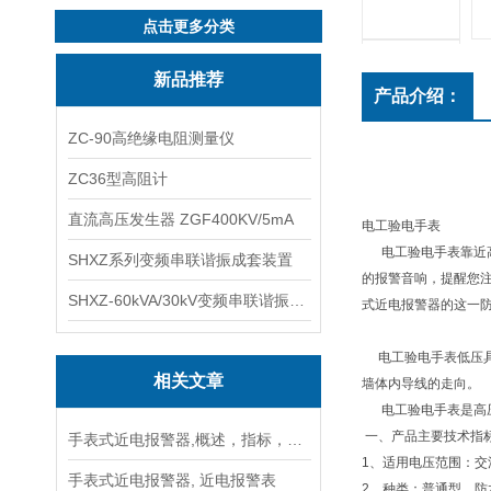
点击更多分类
新品推荐
产品介绍：
ZC-90高绝缘电阻测量仪
ZC36型高阻计
直流高压发生器 ZGF400KV/5mA
电工验电手表
电工验电手表靠近高
SHXZ系列变频串联谐振成套装置
的报警音响，提醒您注
SHXZ-60kVA/30kV变频串联谐振耐压试验装置
式近电报警器的这一防
电工验电手表低压具
相关文章
墙体内导线的走向。
电工验电手表是高压
一、产品主要技术指
手表式近电报警器,概述，指标，特点，注意事项
1、适用电压范围：交流1
手表式近电报警器, 近电报警表
2、种类：普通型、防