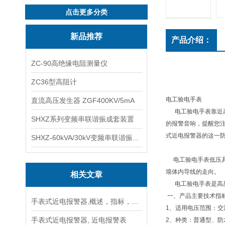
点击更多分类
新品推荐
产品介绍：
ZC-90高绝缘电阻测量仪
ZC36型高阻计
电工验电手表
直流高压发生器 ZGF400KV/5mA
电工验电手表靠近高
SHXZ系列变频串联谐振成套装置
的报警音响，提醒您注
式近电报警器的这一防
SHXZ-60kVA/30kV变频串联谐振耐压试验装置
电工验电手表低压具
墙体内导线的走向。
相关文章
电工验电手表是高压
一、产品主要技术指
手表式近电报警器,概述，指标，特点，注意事项
1、适用电压范围：交流1
手表式近电报警器, 近电报警表
2、种类：普通型、防