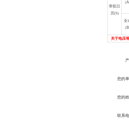
（
A
带双日
历(S)
女
（
B
关于电压
您的
您的
联系