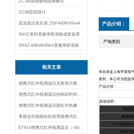
ZC-90高绝缘电阻测量仪
ZC36型高阻计
直流高压发生器 ZGF400KV/5mA
产品介绍：
SHXZ系列变频串联谐振成套装置
产地类别
SHXZ-60kVA/30kV变频串联谐振耐压试验装置
相关文章
本目录是上海亨美电
差别，本公司为您提供
便携式红外线测温仪光斑指示模糊问题解析
产品介绍：
便携式红外线测温仪的响应时间确定解析
其他说明：
便携式红外线测温仪跟红外热像仪的对比
测温范
掌握这些就能轻松使用便携式红外线测温仪
测温精
℃/℉
温度单位
ET915便携式红外线测温仪（-60℃～860℃）
测量距离