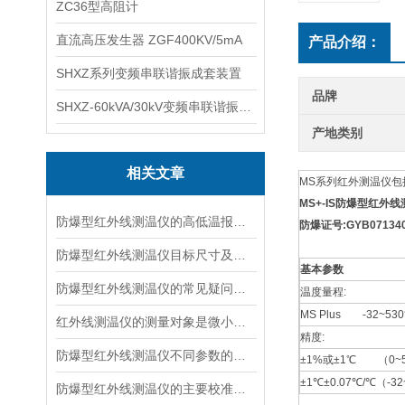
ZC36型高阻计
直流高压发生器 ZGF400KV/5mA
产品介绍：
SHXZ系列变频串联谐振成套装置
品牌
SHXZ-60kVA/30kV变频串联谐振耐压试验装置
产地类别
相关文章
MS系列红外测温仪包括
MS+-IS防爆型红外
防爆型红外线测温仪的高低温报警状态说明
防爆证号:GYB071340
防爆型红外线测温仪目标尺寸及距离系数的确定
基本参数
防爆型红外线测温仪的常见疑问解答
温度量程:
MS Plus -32~53
红外线测温仪的测量对象是微小目标怎么办？
精度:
防爆型红外线测温仪不同参数的功能及使用
±1%或±1℃ （0~
±1℃±0.07℃/℃（-3
防爆型红外线测温仪的主要校准程序说明