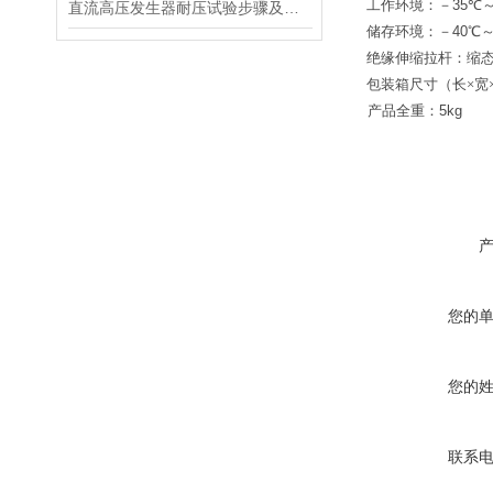
工作环境
：－
35
℃
直流高压发生器耐压试验步骤及试验原理
储存环境：
－
40
℃
绝缘伸缩拉杆：缩
包装箱尺寸（长
×
宽
产品全重：
5kg
您的
您的
联系