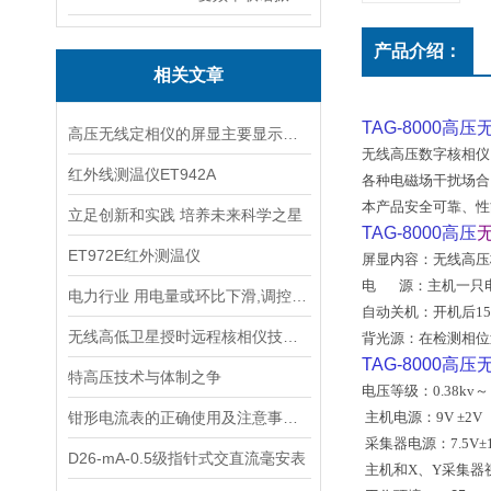
产品介绍：
相关文章
TAG-8000高压
高压无线定相仪的屏显主要显示哪些内容？
无线高压数字核相仪
红外线测温仪ET942A
各种电磁场干扰场合
本产品安全可靠、性
立足创新和实践 培养未来科学之星
TAG-8000高压
ET972E红外测温仪
屏显内容：无线高压
电
源：主机一只
电力行业 用电量或环比下滑,调控影响走向试验变压器
自动关机：开机后
15
无线高低卫星授时远程核相仪技术指标和装箱清单
背
光
源：在检测相位
TAG-8000
特高压技术与体制之争
电压等级：
0.38kv
～
钳形电流表的正确使用及注意事项及操作规程
主机电源：
9V ±2V
采集器电源：
7.5V±
D26-mA-0.5级指针式交直流毫安表
主机和
X
、
Y
采集器